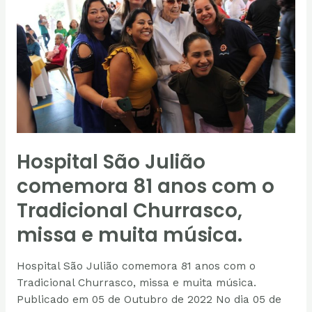
comemora
81
anos
com
o
Tradicional
Churrasco,
missa
e
Hospital São Julião
muita
música.
comemora 81 anos com o
Tradicional Churrasco,
missa e muita música.
Hospital São Julião comemora 81 anos com o
Tradicional Churrasco, missa e muita música.
Publicado em 05 de Outubro de 2022 No dia 05 de